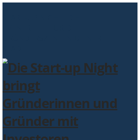
START-UP NIGHT: DIE
EVENTREIHE FÜR DIE
GRÜNDERSZENE IN DEINER
STADT